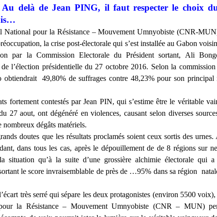
Au delà de Jean PING, il faut respecter le choix d
is…
l National pour la Résistance – Mouvement Umnyobiste (CNR-MUN)
réoccupation, la crise post-électorale qui s’est installée au Gabon voisin,
ion par la Commission Electorale du Président sortant, Ali Bon
de l’élection présidentielle du 27 octobre 2016. Selon la commission 
 obtiendrait 49,80% de suffrages contre 48,23% pour son principal r
ats fortement contestés par Jean PIN, qui s’estime être le véritable v
 du 27 aout, ont dégénéré en violences, causant selon diverses source
e nombreux dégâts matériels.
grands doutes que les résultats proclamés soient ceux sortis des urnes
ant, dans tous les cas, après le dépouillement de de 8 régions sur ne
 la situation qu’à la suite d’une grossière alchimie électorale qui 
sortant le score invraisemblable de près de …95% dans sa région natal
’écart très serré qui sépare les deux protagonistes (environ 5500 voix),
 pour la Résistance – Mouvement Umnyobiste (CNR – MUN) pe