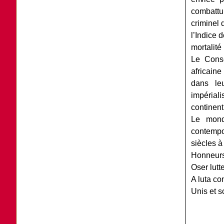
combattu
criminel 
l’Indice
mortalit
Le Conse
africaine
dans le
impériali
continent
Le mond
contempo
siècles à 
Honneurs 
Oser lutte
A luta co
Unis et s