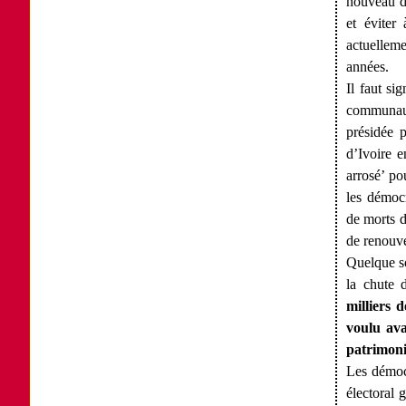
nouveau dé
et éviter
actuellem
années.
Il faut si
communaut
présidée 
d’Ivoire e
arrosé’ po
les démocr
de morts d
de renouve
Quelque so
la chute 
milliers 
voulu ava
patrimoni
Les démocr
électoral 