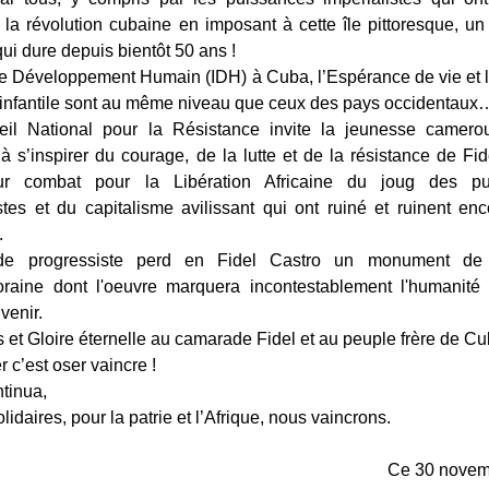
 la révolution cubaine en imposant à cette île pittoresque, u
qui dure depuis bientôt 50 ans !
 de Développement Humain (IDH) à Cuba, l’Espérance de vie et l
é infantile sont au même niveau que ceux des pays occidentaux
il National pour la Résistance invite la jeunesse camero
 à s’inspirer du courage, de la lutte et de la résistance de Fi
ur combat pour la Libération Africaine du joug des pu
stes et du capitalisme avilissant qui ont ruiné et ruinent enc
.
e progressiste perd en Fidel Castro un monument de l'
raine
dont l'oeuvre marquera incontestablement l'humanité
venir.
et Gloire éternelle au camarade Fidel et au peuple frère de Cu
r c’est oser vaincre !
ntinua,
olidaires, pour la patrie et l’Afrique, nous vaincrons.
Ce 30 novem