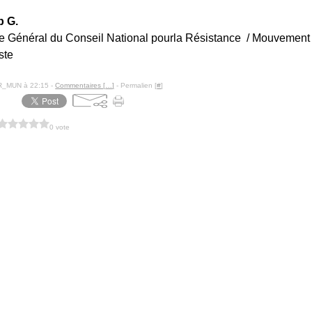
p G.
re Général du Conseil National pour
la Résistance / Mouvement
ste
R_MUN à 22:15 -
Commentaires [
…
]
- Permalien [
#
]
0 vote