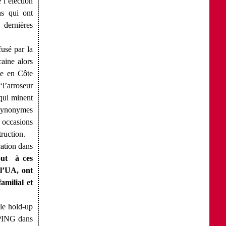
 l’élection
ns qui ont
 dernières
fusé par la
aine alors
le en Côte
‘l’arroseur
 qui minent
e synonymes
s occasions
truction.
cation dans
ut à ces
 l’UA, ont
amilial et
 le hold-up
n PING dans