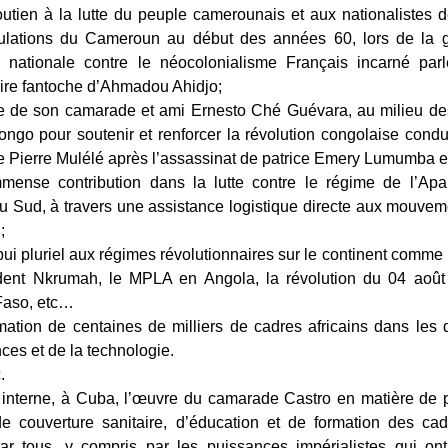
utien à la lutte du peuple camerounais et aux nationalistes d
lations du Cameroun au début des années 60, lors de la 
on nationale contre le néocolonialisme Français incarné par
ire fantoche d’Ahmadou Ahidjo;
ie de son camarade et ami Ernesto Ché Guévara, au milieu d
ngo pour soutenir et renforcer la révolution congolaise condui
 Pierre Mulélé après l’assassinat de patrice Emery Lumumba 
mense contribution dans la lutte contre le régime de l’Apa
u Sud, à travers une assistance logistique directe aux mouveme
;
ui pluriel aux régimes révolutionnaires sur le continent comme
dent Nkrumah, le MPLA en Angola, la révolution du 04 aoû
Faso, etc…
mation de centaines de milliers de cadres africains dans les
ces et de la technologie.
.
interne, à Cuba, l’œuvre du camarade Castro en matière de p
de couverture sanitaire, d’éducation et de formation des cad
ar tous, y compris par les puissances impérialistes qui ont