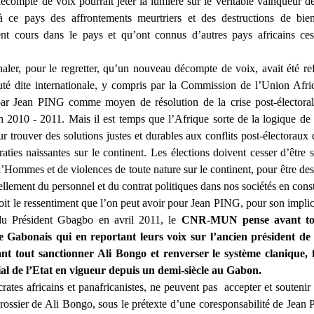
compte de voix pourrait jeter la lumière sur le véritable vainqueur de
 à ce pays des affrontements meurtriers et des destructions de bie
ent cours dans le pays et qu’ont connus d’autres pays africains ces
gnaler, pour le regretter, qu’un nouveau décompte de voix, avait été re
é dite internationale, y compris par la Commission de l’Union Afric
par Jean PING comme moyen de résolution de la crise post-électora
n 2010 - 2011. Mais il est temps que l’Afrique sorte de la logique de 
ur trouver des solutions justes et durables aux conflits post-électoraux
aties naissantes sur le continent. Les élections doivent cesser d’êtr
’Hommes et de violences de toute nature sur le continent, pour être de
llement du personnel et du contrat politiques dans nos sociétés en cons
it le ressentiment que l’on peut avoir pour Jean PING, pour son impli
du Président Gbagbo en avril 2011, le
CNR-MUN pense avant to
de Gabonais qui en reportant leurs voix sur l’ancien président de
nt tout sanctionner Ali Bongo et renverser le système clanique, f
al de l’Etat en vigueur depuis un demi-siècle au Gabon.
ates africains et panafricanistes, ne peuvent pas accepter et soutenir
grossier de Ali Bongo, sous le prétexte d’une coresponsabilité de Jea