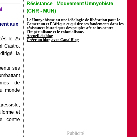
Résistance - Mouvement Umnyobiste
i
(CNR - MUN)
Le Umnyobisme est une idéologie de libération pour le
ment aux
Cameroun et l'Afrique et qui tire ses fondements dans les
résistances historiques des peuples africains contre
l'impérialisme et le colonialisme.
Accueil du blog
écès le
25
Créer un blog avec CanalBlog
l Castro,
dirigé la
sente ses
ombattant
ormes de
 du monde
ressiste,
iforme et
e contre
Publicité