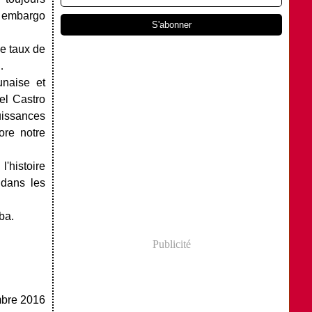
n embargo
e taux de
…
unaise et
del Castro
issances
ore notre
histoire
 dans les
ba.
Publicité
bre 2016