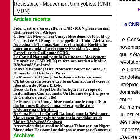
Articles récents
Le CNR 
Fidel Castro, s'en est allé: le CNR - MUN pleure un ami
désinteressé de l'Afrique!
Gabon: Le Mouvement Umnyobiste dénonce le hold-up
Le Conse
électoral de Ali Bongo et en appelle à l'Union Africaine...
Assassinat de Thomas Sankara: La justice Burkinabè
novembr
lance un mandat d'arrêt contre Franklin Nyamsi,
Conseiller de Guillaume SORO!
qui
s'éta
Le Conseil National pour la Résistance - Mouvement
Umnyobiste (CNR-MUN) réitère son soutien à Maître
révoluti
Bénéwendé Sankara!
Soirée d'hommages au Professeur Kapet De Bana, le
Le
Conse
Dimanche 11 Octobre à Paris
condolé
Le Mouvement Umnyobiste dénonce le terrorisme
d’Etat contre la Société Civile au Cameroun et exige la
intrépi
libération de JMarc Bikoko
Décès du Prof. Kapet De Bana, figure historique du
dominati
nationalisme Camerounais: Un Homme de principes et
de Combats s'en est allé!
entier.
Le Mouvement Umnyobiste condamne le coup d’Etat
des hommes Blaise Compaoré et appelle à une
Au momen
résistance panafricaine ...
Burkina Faso: Le Conseil National pour la Résistance -
lui est e
Mouvement Umnyobiste soutient la candidature de
Maître Bénéwendé Sankara
désinté
Arrestation du journaliste Moussa Tchangari au Niger:
l’oppress
Massoudou Hassoumi ne doit pas se tromper d’ennemis !
Archives
L’œuvre d