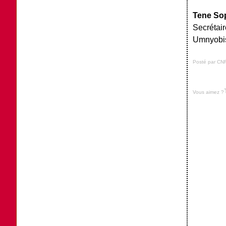
Tene So
Secrétai
Umnyobi
Posté par CN
Vous aimez ?