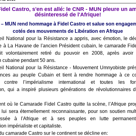
Fidel Castro, s'en est allé: le CNR - MUN pleure un am
désinteressé de l'Afrique!
– MUN rend hommage à Fidel Castro et salue son engage
cotés des mouvements de Libération en Afrique
il National pour la Résistance a appris, avec émotion, le d
e à La Havane de
l'ancien Président cubain,
le
camarade Fide
it volontairement retiré du pouvoir en 2008, après avoir 
on cubaine pendant 50 ans
.
il National pour la Résistance - Mouvement Umnyobiste
pré
ances au peuple Cubain et
tient à rendre hommage à
ce c
de contre l’impérialisme international et toutes les f
on,
qui a inspiré plusieurs générations de révolutionnaires
t où le Camarade Fidel Castro quitte la scène, l’Afrique prog
t lui sera éternellement reconnaissante, pour son soutien mult
ressée à l'Afrique et à ses peuples en lutte permanent
ion impérialiste et capitaliste.
u camarade Castro sur le continent se décline en: