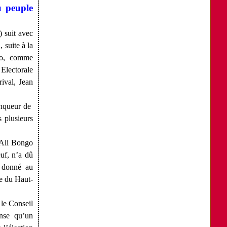
u peuple
 suit avec
 suite à la
go, comme
Electorale
ival, Jean
ainqueur de
s plusieurs
. Ali Bongo
uf, n’a dû
a donné au
e du Haut-
 le Conseil
nse qu’un