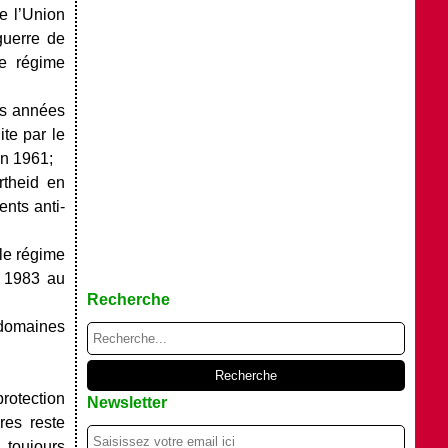
e l’Union
guerre de
le régime
es années
te par le
en 1961;
rtheid en
nts anti-
 le régime
t 1983 au
Recherche
 domaines
rotection
Newsletter
res reste
 toujours