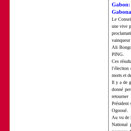
Gabon: 
Gabona
Le Consei
une vive p
proclamat
vainqueur 
Ali Bongo
PING.
Ces résult
l’élection
morts et d
Il y a de 
donn
é
perd
retourner
Président 
Ogooué.
Au vu de l
National