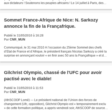
aux dictateurs ! Soutenons les peuples africains ! Le 14 juillet à Paris, des
unités militaires de 14 pays...
Sommet France-Afrique de Nice: N. Sarkozy
annonce la fin de la Françafrique.
Publié le 31/05/2010 à 16:28
Par
CNR_MUN
Communiqué, le 31 mai 2010 A l’occasion du 25ème Sommet des chefs
d’Etat de France et d’Afrique, le président français Nicolas Sarkozy a créé la
surprise en annonçant vouloir « en finir avec 50 ans la Françafrique » et de
faire de l’année 2010 « la véritable...
Gilchrist Olympio, chassé de l'UFC pour avoir
pactisé avec le diable!
Publié le 31/05/2010 à 11:53
Par
CNR_MUN
(AfriSCOOP Lomé) — Le président national de l’Union des forces de
changement (Ufc, opposition), Gilchrist Olympio est « temporairement exclu
» de cette formation politique, a appris vendredi soir, AfriSCOOP de sources
concordantes à Lomé. « Le bureau...