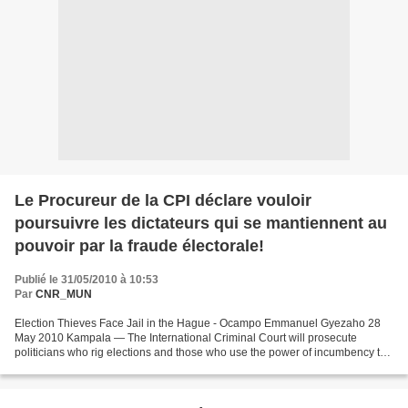
Le Procureur de la CPI déclare vouloir
poursuivre les dictateurs qui se mantiennent au
pouvoir par la fraude électorale!
Publié le 31/05/2010 à 10:53
Par
CNR_MUN
Election Thieves Face Jail in the Hague - Ocampo Emmanuel Gyezaho 28
May 2010 Kampala — The International Criminal Court will prosecute
politicians who rig elections and those who use the power of incumbency to
fraudulently stay in power, a top prosecutor...