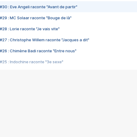
#30 : Eve Angeli raconte "Avant de partir"
#29 : MC Solaar raconte "Bouge de là"
28 : Lorie raconte "Je vais vite"
#27 : Christophe Willem raconte "Jacques a dit"
#26 : Chimène Badi raconte "Entre nous"
#25 : Indochine raconte "3e sexe"
#24 : Zaho raconte "C'est chelou"
#23 : Patrick Bruel raconte "Au café des délices"
#22 : Kyo raconte "Le chemin"
#21 : Nolwenn Leroy raconte "Cassé"
#20 : Patrick Hernandez raconte "Born to be alive"
#19 : Lorie raconte "Près de moi"