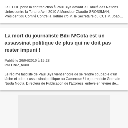
Le CODE porte la contradiction à Paul Biya devant le Comité des Nations
Unies contre la Torture Avril 2010 A Monsieur Claudio GROSSMAN,
Président du Comité Contre la Torture c/o M. le Secrétaire du CCT M. Joao
NATAF Palais Wilson - 52, rue des Pâquis,...
La mort du journaliste Bibi N’Gota est un
assassinat politique de plus qui ne doit pas
rester impuni !
Publié le 26/04/2010 à 15:28
Par
CNR_MUN
Le régime fasciste de Paul Biya vient encore de se rendre coupable d’un
lâche et odieux assassinat politique au Cameroun ! Le journaliste Germain
Ngota Ngota, Directeur de Publication de l’Express, enlevé en février de
cette année, torturé par la police...