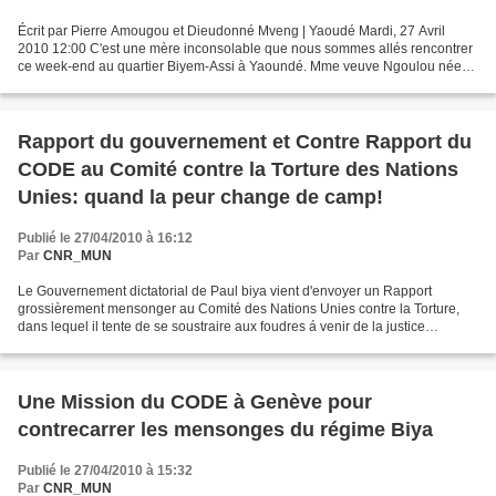
Écrit par Pierre Amougou et Dieudonné Mveng | Yaoudé Mardi, 27 Avril
2010 12:00 C'est une mère inconsolable que nous sommes allés rencontrer
ce week-end au quartier Biyem-Assi à Yaoundé. Mme veuve Ngoulou née
Edima Georgette, est tourmentée. Partie il...
Rapport du gouvernement et Contre Rapport du
CODE au Comité contre la Torture des Nations
Unies: quand la peur change de camp!
Publié le 27/04/2010 à 16:12
Par
CNR_MUN
Le Gouvernement dictatorial de Paul biya vient d'envoyer un Rapport
grossièrement mensonger au Comité des Nations Unies contre la Torture,
dans lequel il tente de se soustraire aux foudres á venir de la justice
internationale. Dans ledit Rapport les sbires...
Une Mission du CODE à Genève pour
contrecarrer les mensonges du régime Biya
Publié le 27/04/2010 à 15:32
Par
CNR_MUN