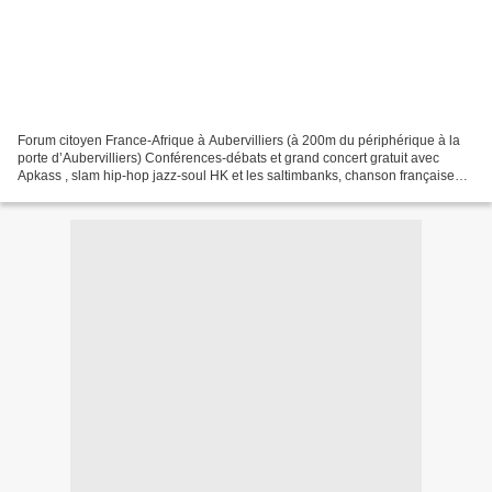
Forum citoyen France-Afrique à Aubervilliers (à 200m du périphérique à la
porte d’Aubervilliers) Conférences-débats et grand concert gratuit avec
Apkass , slam hip-hop jazz-soul HK et les saltimbanks, chanson française
naturalisée avec HK chanteur de...