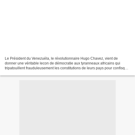
Le Président du Venezuéla, le révolutionnaire Hugo Chavez, vient de
donner une véritable lecon de démocratie aux tyranneaux africains qui
tripatouillent frauduleusement les constitutions de leurs pays pour confisquer
le pouvoir, et sans l'aval de leurs...