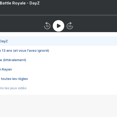
 Battle Royale - DayZ
 DayZ
 a 13 ans (et vous l'avez ignoré)
e (littéralement)
im Rayan
 toutes les règles
s les jeux vidéo
us choquant de Rockstar ? - Le scandale BULLY
e plus moche de Steam
du RÊVE tourne au CAUCHEMAR