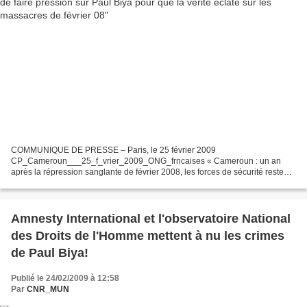
COMMUNIQUE DE PRESSE – Paris, le 25 février 2009
CP_Cameroun___25_f_vrier_2009_ONG_frncaises « Cameroun : un an
après la répression sanglante de février 2008, les forces de sécurité restent
impunies » Il y a un an, les forces de sécurité réprimaient violemment...
Amnesty International et l'observatoire National
des Droits de l'Homme mettent à nu les crimes
de Paul Biya!
Publié le 24/02/2009 à 12:58
Par
CNR_MUN