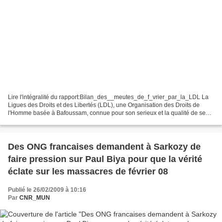
Lire l'intégralité du rapport:Bilan_des__meutes_de_f_vrier_par_la_LDL La
Ligues des Droits et des Libertés (LDL), une Organisation des Droits de
l'Homme basée à Bafoussam, connue pour son serieux et la qualité de ses
recherches, et qui est dirigée par...
Des ONG francaises demandent à Sarkozy de
faire pression sur Paul Biya pour que la vérité
éclate sur les massacres de février 08
Publié le 26/02/2009 à 10:16
Par
CNR_MUN